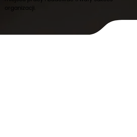
organizacji.
Pokaż
wszystko
Ebooks
Ebooks
Joy.ology Chemia szczęścia