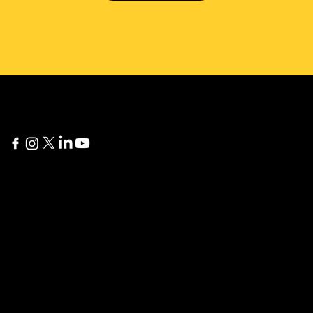
Delaware
İstanbuł
1207 Delaware Ave #738
Yıldız Posta Caddesi Akın
Wilmington, DE 19806
Sitesi No 8/13 Besiktas
London
Kariera
275 New North Road
Szukasz
Islington, N1 7AA London,
satysfakcjonującej
Wielka Brytania
pracy? Zobacz nasze