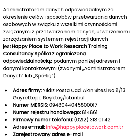
Administratorem danych odpowiedzialnym za 
określenie celów i sposobów przetwarzania danych 
osobowych w związku z wszelkimi czynnościami 
związanymi z przetwarzaniem danych, utworzeniem i 
zarządzaniem systemem rejestracji danych 
jest
Happy Place to Work Research Training 
Consultancy Spółka z ograniczoną 
odpowiedzialnością
z podanym poniżej adresem i 
danymi kontaktowymi (zwanymi „Administratorem 
Danych” lub „Spółką”):
Adres firmy:
 Yıldız Posta Cad. Akın Sitesi No 8/13 
Gayrettepe Beşiktaş/İstanbul
Numer MERSIS:
 0948044045800017
Numer rejestru handlowego:
 814861
Firmowy numer telefonu:
 (0212) 318 01 42
Adres e-mail:
info@happyplacetowork.com.tr
Zarejestrowany adres e-mail 