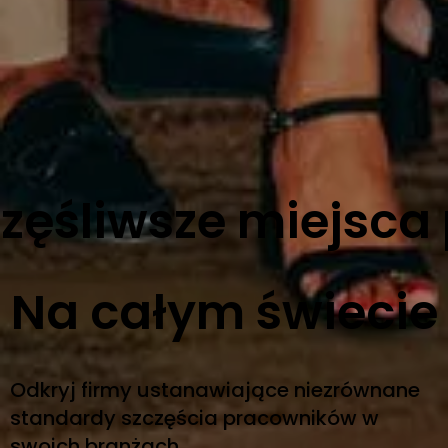
zęśliwsze miejsca
Na całym świecie
Odkryj firmy ustanawiające niezrównane
standardy szczęścia pracowników w
swoich branżach.