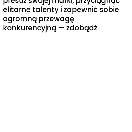
prestiż swojej marki, przyciągnąć
elitarne talenty i zapewnić sobie
ogromną przewagę
konkurencyjną — zdobądź
certyfikat już dziś!
Złóż wniosek teraz
Sprawdź naszą
metodologię