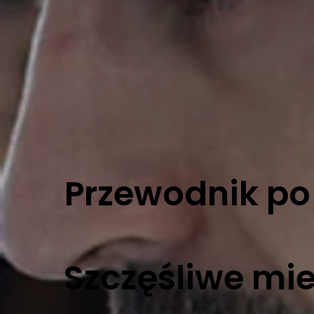
Przewodnik po
Szczęśliwe mie