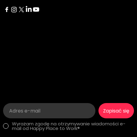
Delaware
İstanbuł
1207 Delaware Ave #738
Yıldız Posta Caddesi Akın
Wilmington, DE 19806
Sitesi No 8/13 Besiktas
London
Kariera
275 New North Road
Szukasz
Islington, N1 7AA London,
satysfakcjonującej
Wielka Brytania
pracy? Zobacz nasze
Szczęśliwe miejsca pracy!
Zapisać się
Wyrażam zgodę na otrzymywanie wiadomości e-
mail od Happy Place to Work®