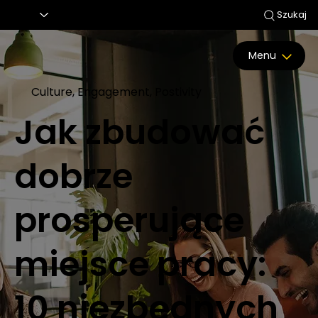
Szukaj
Menu
Culture, Engagement, Postivity
Jak zbudować
dobrze
prosperujące
miejsce pracy:
10 niezbędnych